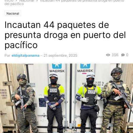
Inicio
Nacional
Incautan 44 paquetes de presunta droga en puerto
del pacífico
Nacional
Incautan 44 paquetes de
presunta droga en puerto del
pacífico
356
0
Por
eldigitalpanama
-
21 septiembre, 2025