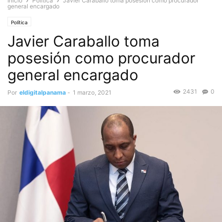
Inicio
Política
Javier Caraballo toma posesión como procurador
general encargado
Política
Javier Caraballo toma
posesión como procurador
general encargado
2431
0
Por
eldigitalpanama
-
1 marzo, 2021