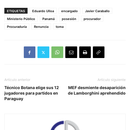
ETIQUETAS
Eduardo Ulloa
encargado
Javier Caraballo
Ministerio Público
Panamá
posesión
procurador
Procuraduría
Renuncia
toma
Artículo anterior
Artículo siguiente
Técnico Botana elige sus 12
MEF desmiente desaparición
jugadores para partidos en
de Lamborghini aprehendido
Paraguay