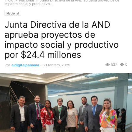
Inicio
Nacional
Junta Directiva de la AND aprueba proyectos de
impacto social y productivo...
Nacional
Junta Directiva de la AND
aprueba proyectos de
impacto social y productivo
por $24.4 millones
527
0
Por
eldigitalpanama
-
21 febrero, 2025