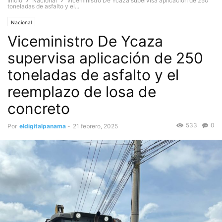
Inicio
Nacional
Viceministro De Ycaza supervisa aplicación de 250
toneladas de asfalto y el...
Nacional
Viceministro De Ycaza
supervisa aplicación de 250
toneladas de asfalto y el
reemplazo de losa de
concreto
533
0
Por
eldigitalpanama
-
21 febrero, 2025