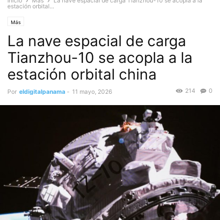
Inicio
Más
La nave espacial de carga Tianzhou-10 se acopla a la
estación orbital...
Más
La nave espacial de carga
Tianzhou-10 se acopla a la
estación orbital china
214
0
Por
eldigitalpanama
-
11 mayo, 2026