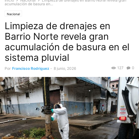
Inicio
Nacional
Limpieza de drenajes en Barrio Norte revela gran
acumulación de basura en...
Nacional
Limpieza de drenajes en
Barrio Norte revela gran
acumulación de basura en el
sistema pluvial
127
0
Por
Francisco Rodriguez
-
8 junio, 2026