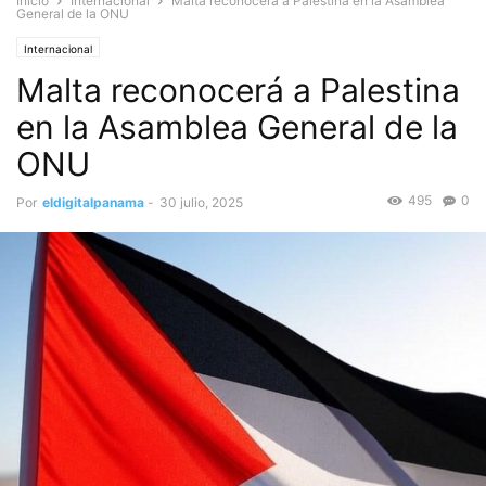
Inicio
Internacional
Malta reconocerá a Palestina en la Asamblea
General de la ONU
Internacional
Malta reconocerá a Palestina
en la Asamblea General de la
ONU
495
0
Por
eldigitalpanama
-
30 julio, 2025