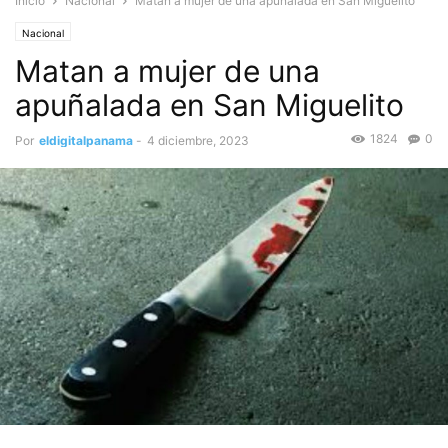
Inicio
Nacional
Matan a mujer de una apuñalada en San Miguelito
Nacional
Matan a mujer de una
apuñalada en San Miguelito
1824
0
Por
eldigitalpanama
-
4 diciembre, 2023