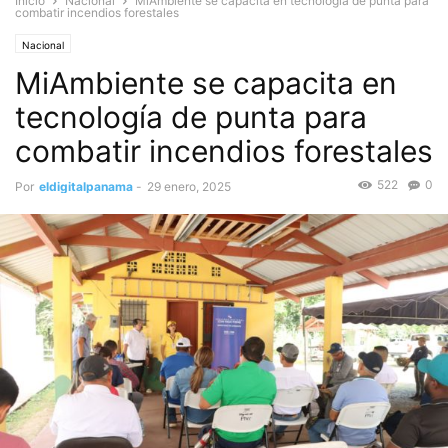
Inicio
Nacional
MiAmbiente se capacita en tecnología de punta para
combatir incendios forestales
Nacional
MiAmbiente se capacita en
tecnología de punta para
combatir incendios forestales
522
0
Por
eldigitalpanama
-
29 enero, 2025