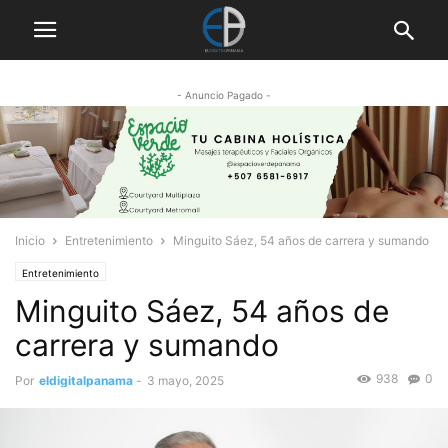
- Anuncio Pagado -
Inicio
Entretenimiento
Minguito Sáez, 54 años de carrera y sumando
Entretenimiento
Minguito Sáez, 54 años de
carrera y sumando
938
0
Por
eldigitalpanama
-
3 mayo, 2025