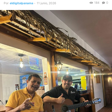
184
0
Por
eldigitalpanama
-
11 junio, 2026