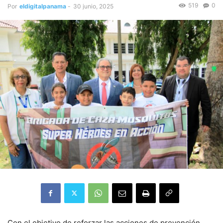
519
0
Por
eldigitalpanama
-
30 junio, 2025
Con el objetivo de reforzar las acciones de prevención