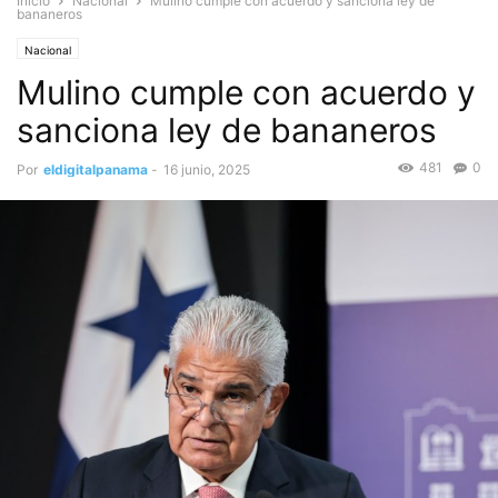
Inicio
Nacional
Mulino cumple con acuerdo y sanciona ley de
bananeros
Nacional
Mulino cumple con acuerdo y
sanciona ley de bananeros
481
0
Por
eldigitalpanama
-
16 junio, 2025