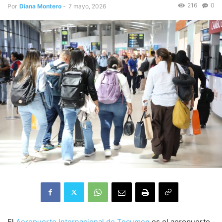
216
0
Por
Diana Montero
-
7 mayo, 2026
El
Aeropuerto Internacional de Tocumen
es el aeropuerto