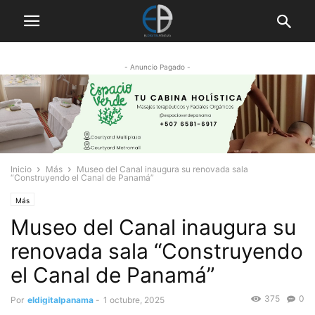
- Anuncio Pagado -
Inicio
Más
Museo del Canal inaugura su renovada sala
“Construyendo el Canal de Panamá”
Más
Museo del Canal inaugura su
renovada sala “Construyendo
el Canal de Panamá”
375
0
Por
eldigitalpanama
-
1 octubre, 2025