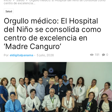
Inicio
Salud
Orgullo médico: El Hospital del Niño se consolida como
centro de excelencia...
Salud
Orgullo médico: El Hospital
del Niño se consolida como
centro de excelencia en
‘Madre Canguro’
191
0
Por
eldigitalpanama
-
5 julio, 2026