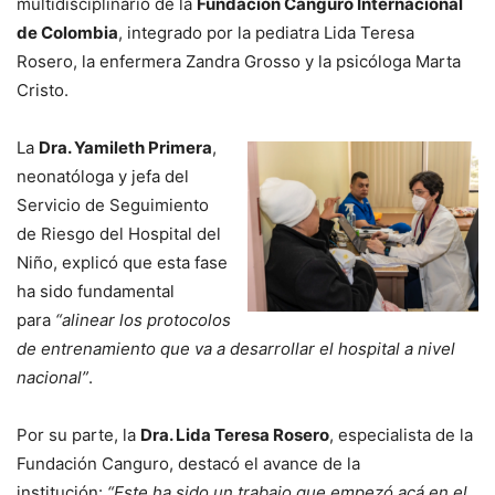
multidisciplinario de la
Fundación Canguro Internacional
de Colombia
, integrado por la pediatra Lida Teresa
Rosero, la enfermera Zandra Grosso y la psicóloga Marta
Cristo.
La
Dra. Yamileth Primera
,
neonatóloga y jefa del
Servicio de Seguimiento
de Riesgo del Hospital del
Niño, explicó que esta fase
ha sido fundamental
para
“alinear los protocolos
de entrenamiento que va a desarrollar el hospital a nivel
nacional”
.
Por su parte, la
Dra. Lida Teresa Rosero
, especialista de la
Fundación Canguro, destacó el avance de la
institución:
“Este ha sido un trabajo que empezó acá en el