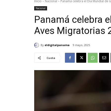
Inicio
Nacional
Panamá celebra el Día Mundial de l
Nacional
Panamá celebra el
Aves Migratorias 
By
eldigitalpanama
9 mayo, 2025
Cuota