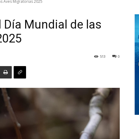
as Aves Migratorias 2025
 Día Mundial de las
Digital
2025
513
0
Panamá