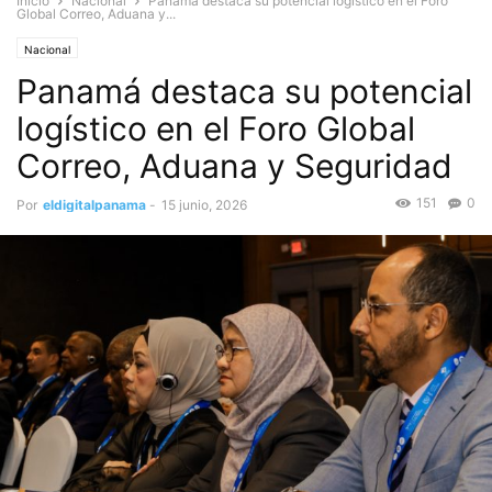
Inicio
Nacional
Panamá destaca su potencial logístico en el Foro
Global Correo, Aduana y...
Nacional
Panamá destaca su potencial
logístico en el Foro Global
Correo, Aduana y Seguridad
151
0
Por
eldigitalpanama
-
15 junio, 2026