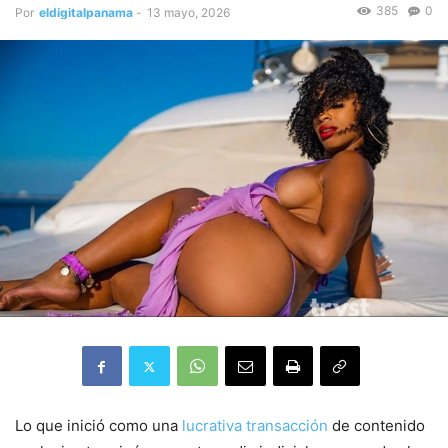
385
0
Por
eldigitalpanama
-
13 mayo, 2026
Lo que inició como una
lucrativa transacción
de contenido