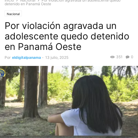
Inicio
Nacional
Por violación agravada un adolescente quedo
detenido en Panamá Oeste
Nacional
Por violación agravada un
adolescente quedo detenido
en Panamá Oeste
351
0
Por
eldigitalpanama
-
13 julio, 2025