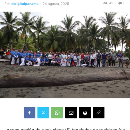
435
0
Por
eldigitalpanama
-
24 agosto, 2025
La recolección de unas cinco (5) toneladas de residuos fue