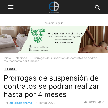
- Anuncio Pagado -
Inicio
Nacional
Prórrogas de suspensión de contratos se podrán
realizar hasta por 4 meses
Nacional
Prórrogas de suspensión de
contratos se podrán realizar
hasta por 4 meses
2033
0
Por
eldigitalpanama
-
21 mayo, 2020