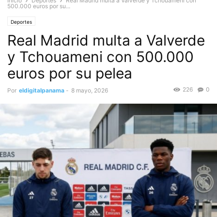
Inicio
Deportes
Real Madrid multa a Valverde y Tchouameni con
500.000 euros por su...
Deportes
Real Madrid multa a Valverde
y Tchouameni con 500.000
euros por su pelea
226
0
Por
eldigitalpanama
-
8 mayo, 2026