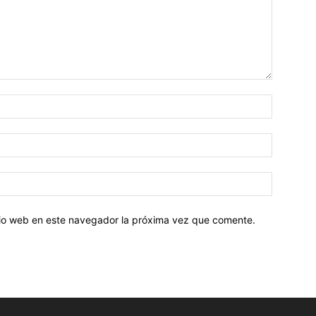
Nombre:
Correo
electróni
Sitio
web:
itio web en este navegador la próxima vez que comente.