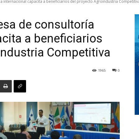
 internacional capacita a beneficiarios del proyecto Agroindustria Competitiv
sa de consultoría
Digital
cita a beneficiarios
industria Competitiva
Panamá
1965
0