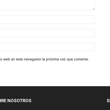
Nombre:
Correo
electróni
Sitio
web:
itio web en este navegador la próxima vez que comente.
BRE NOSOTROS
S