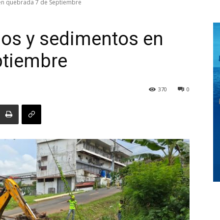
en quebrada 7 de Septiembre
os y sedimentos en
Digital
ptiembre
370
0
Panamá