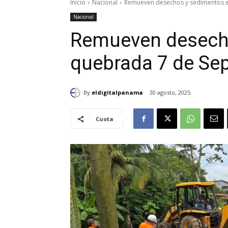
Inicio
Nacional
Remueven desechos y sedimentos 
Nacional
Remueven desech
quebrada 7 de Se
By
eldigitalpanama
30 agosto, 2025
Cuota