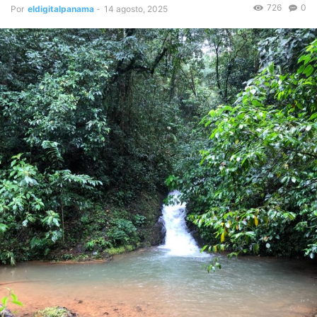
726
0
Por
eldigitalpanama
-
14 agosto, 2025