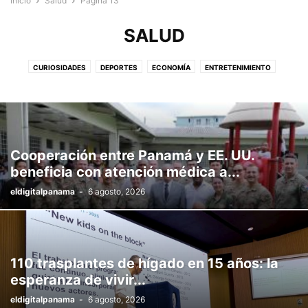
Inicio
Salud
Página 13
SALUD
CURIOSIDADES
DEPORTES
ECONOMÍA
ENTRETENIMIENTO
ESPECIAL
GLOSA
INTERNACIONAL
MÁS
MEMES
NACIONAL
OPINIÓN
POLÍTICA
SALUD
SIN CATEGORÍA
Cooperación entre Panamá y EE. UU.
beneficia con atención médica a...
eldigitalpanama
-
6 agosto, 2026
110 trasplantes de hígado en 15 años: la
esperanza de vivir...
eldigitalpanama
-
6 agosto, 2026