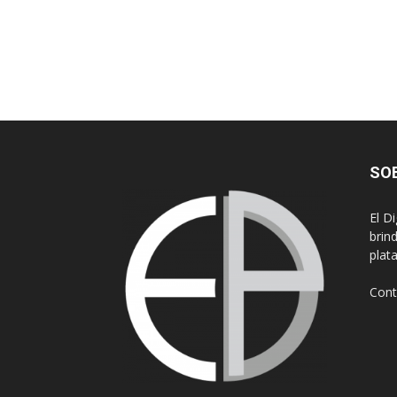
SO
El D
brin
plat
Cont