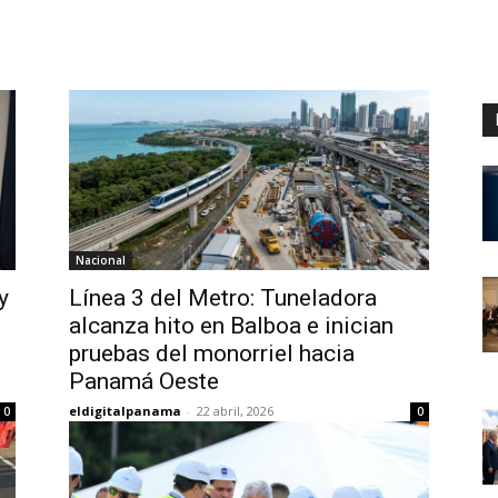
Digital
Panamá
Nacional
y
Línea 3 del Metro: Tuneladora
alcanza hito en Balboa e inician
pruebas del monorriel hacia
Panamá Oeste
eldigitalpanama
-
22 abril, 2026
0
0