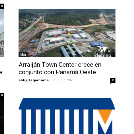
0
Más
Arraiján Town Center crece en
el
conjunto con Panamá Oeste
eldigitalpanama
-
23 junio, 2023
0
0