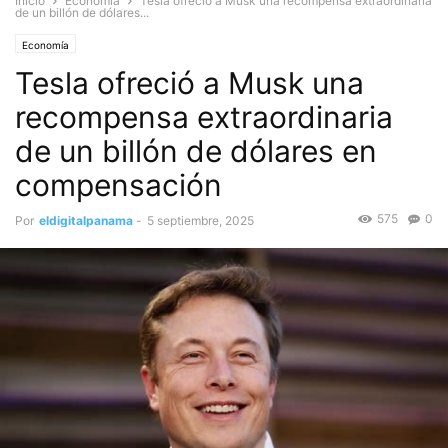
Inicio
Economía
Tesla ofreció a Musk una recompensa extraordinaria
de un billón de dólares...
Economía
Tesla ofreció a Musk una
recompensa extraordinaria
de un billón de dólares en
compensación
575
0
Por
eldigitalpanama
-
5 septiembre, 2025