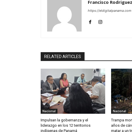
Francisco Rodrigue
https://eldigitalpanama.com
RELATED ARTICLES
Nacional
Nacional
Impulsan la gobernanza y el
Trampa mort
liderazgo en los 12 territorios
años de cárc
indígenas de Panamá
matar a un t