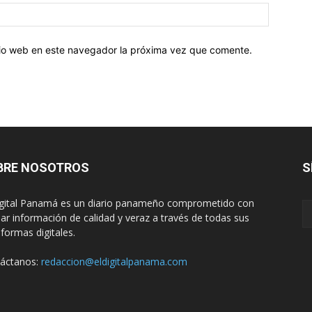
Sitio
web:
itio web en este navegador la próxima vez que comente.
BRE NOSOTROS
S
igital Panamá es un diario panameño comprometido con
dar información de calidad y veraz a través de todas sus
aformas digitales.
áctanos:
redaccion@eldigitalpanama.com