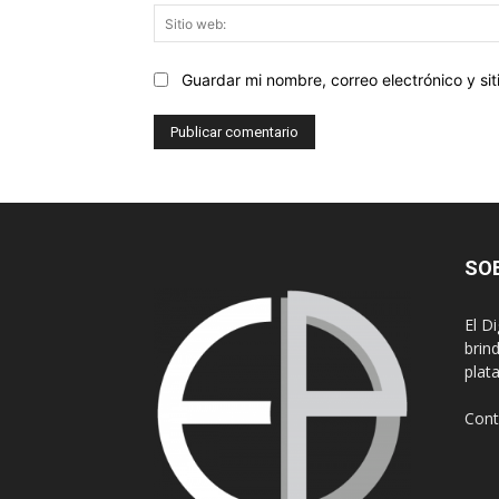
Guardar mi nombre, correo electrónico y s
SO
El D
brin
plat
Cont