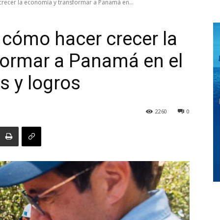
recer la economía y transformar a Panamá en...
 cómo hacer crecer la
Digital
formar a Panamá en el
s y logros
Panamá
2260
0