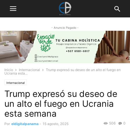
- Anuncio Pagado -
Inicio
Internacional
Trump expresó su deseo de un alto el fuego en
Ucrania esta...
Internacional
Trump expresó su deseo de
un alto el fuego en Ucrania
esta semana
506
0
Por
eldigitalpanama
-
15 agosto, 2025