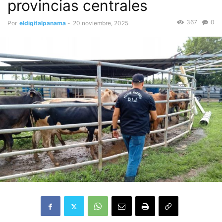
provincias centrales
367
0
Por
eldigitalpanama
-
20 noviembre, 2025