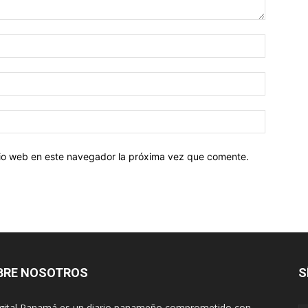
Nombre:
Correo
electróni
Sitio
web:
itio web en este navegador la próxima vez que comente.
BRE NOSOTROS
S
igital Panamá es un diario panameño comprometido con