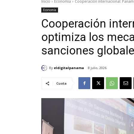
Inicio
Economía
Cooperación internacional: Panam
Economía
Cooperación inte
optimiza los meca
sanciones global
By
eldigitalpanama
8 julio, 2026
Cuota