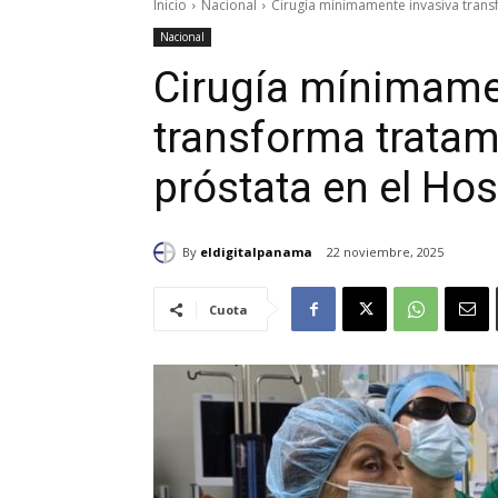
Inicio
Nacional
Cirugía mínimamente invasiva transf
Nacional
Cirugía mínimame
transforma tratam
próstata en el Hos
By
eldigitalpanama
22 noviembre, 2025
Cuota