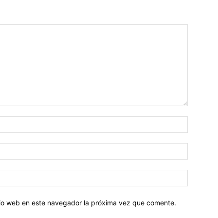
Nombre:
Correo
electróni
Sitio
web:
itio web en este navegador la próxima vez que comente.