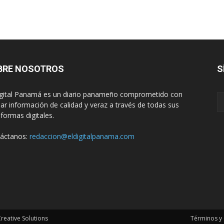
BRE NOSOTROS
S
igital Panamá es un diario panameño comprometido con
dar información de calidad y veraz a través de todas sus
aformas digitales.
áctanos:
redaccion@eldigitalpanama.com
eative Solutions
Términos y