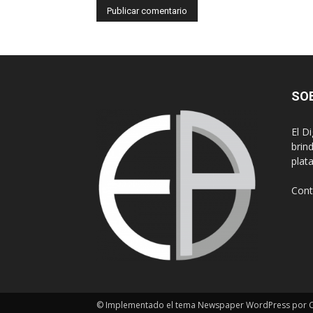
SO
El D
brin
plat
Cont
© Implementado el tema Newspaper WordPress por Cr