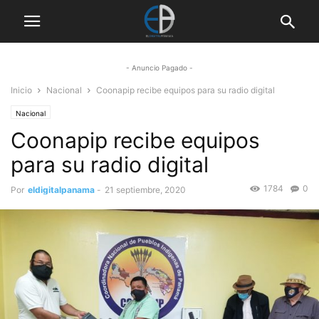
- Anuncio Pagado -
Inicio
Nacional
Coonapip recibe equipos para su radio digital
Nacional
Coonapip recibe equipos
para su radio digital
1784
0
Por
eldigitalpanama
-
21 septiembre, 2020