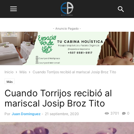
- Anuncio Pagado -
Inicio
Más
Cuando Torrijos recibió al mariscal Josip Broz Tito
Más
Cuando Torrijos recibió al
mariscal Josip Broz Tito
3701
0
Por
Juan Dominguez
-
21 septiembre, 2020