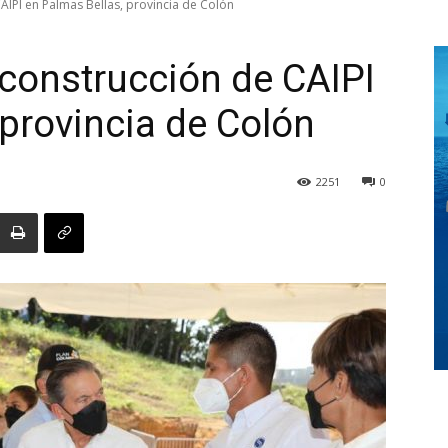
AIPI en Palmas Bellas, provincia de Colón
 construcción de CAIPI
Digital
 provincia de Colón
2251
0
Panamá