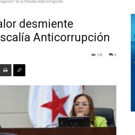
rupción" en la Fiscalía Anticorrupción
alor desmiente
Digital
Fiscalía Anticorrupción
170
0
Panamá