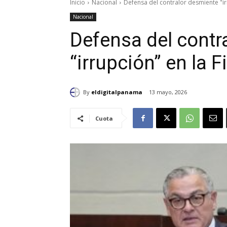
Inicio
Nacional
Defensa del contralor desmiente "ir
Nacional
Defensa del contr
“irrupción” en la 
By
eldigitalpanama
13 mayo, 2026
Cuota