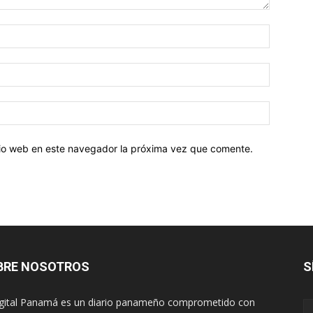
Nombre:
Correo
electróni
Sitio
web:
itio web en este navegador la próxima vez que comente.
BRE NOSOTROS
S
igital Panamá es un diario panameño comprometido con