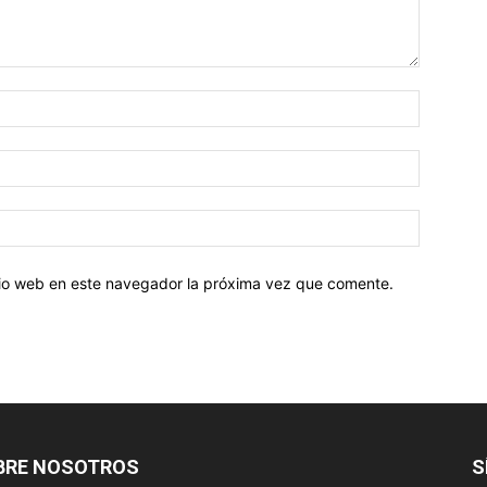
Nombre:
Correo
electróni
Sitio
web:
itio web en este navegador la próxima vez que comente.
BRE NOSOTROS
S