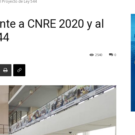
al Proyecto de Ley 544
ente a CNRE 2020 y al
Digital
44
2540
0
Panamá