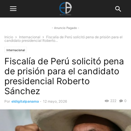
- Anuncio Pagado -
Inicio
Internacional
Fiscalía de Perú solicitó pena de prisión para el
candidato presidencial Roberto...
Internacional
Fiscalía de Perú solicitó pena
de prisión para el candidato
presidencial Roberto
Sánchez
222
0
Por
eldigitalpanama
-
12 mayo, 2026