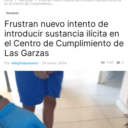
Inicio
Nacional
Frustran nuevo intento de introducir sustancia ilícita
en el Centro de Cumplimiento...
Nacional
Frustran nuevo intento de
introducir sustancia ilícita en
el Centro de Cumplimiento de
Las Garzas
1127
0
Por
eldigitalpanama
-
24 enero, 2024