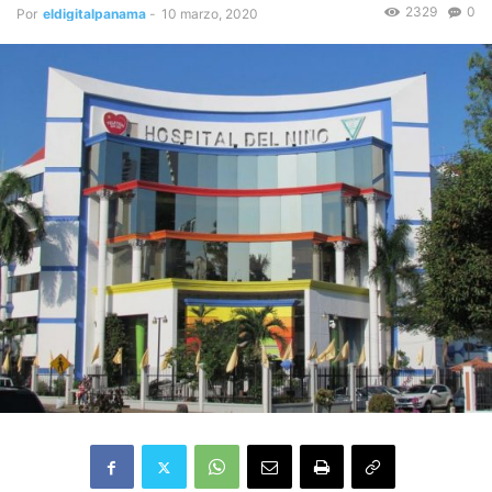
2329
0
Por
eldigitalpanama
-
10 marzo, 2020