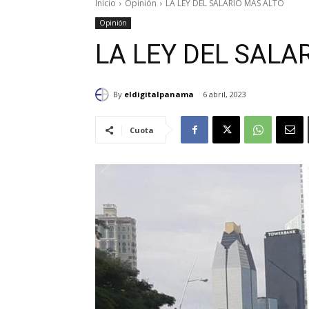
Inicio
Opinión
LA LEY DEL SALARIO MÁS ALTO
Opinión
LA LEY DEL SALA
By
eldigitalpanama
6 abril, 2023
Cuota