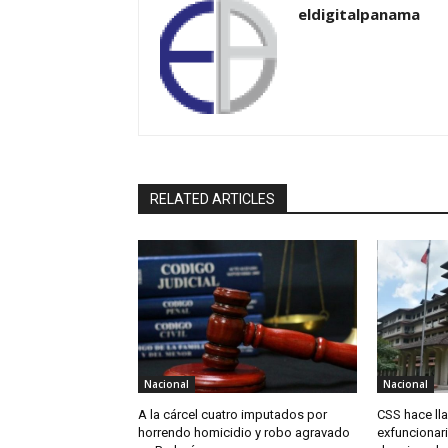
eldigitalpanama
RELATED ARTICLES
Nacional
Nacional
A la cárcel cuatro imputados por
CSS hace ll
horrendo homicidio y robo agravado
exfuncionari