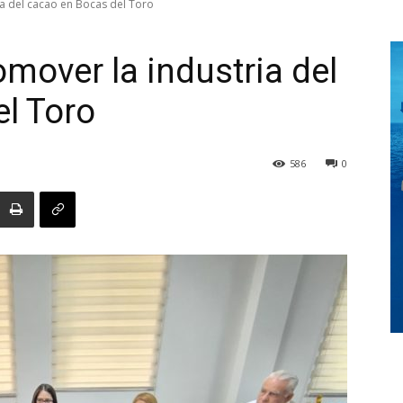
a del cacao en Bocas del Toro
mover la industria del
Digital
l Toro
586
0
Panamá