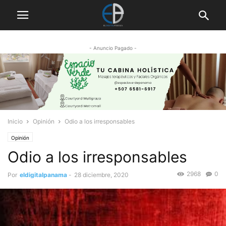
- Anuncio Pagado -
Inicio
Opinión
Odio a los irresponsables
Opinión
Odio a los irresponsables
2968
0
Por
eldigitalpanama
-
28 diciembre, 2020