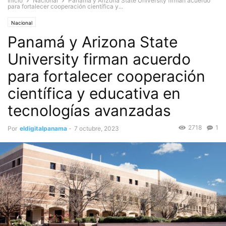
Inicio
Nacional
Panamá y Arizona State University firman acuerdo
para fortalecer cooperación científica y...
Nacional
Panamá y Arizona State
University firman acuerdo
para fortalecer cooperación
científica y educativa en
tecnologías avanzadas
2718
1
Por
eldigitalpanama
-
7 octubre, 2023