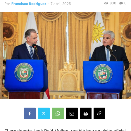
800
0
Por
Francisco Rodriguez
-
7 abril, 2025
El presidente José Raúl Mulino, recibió hoy en visita oficial