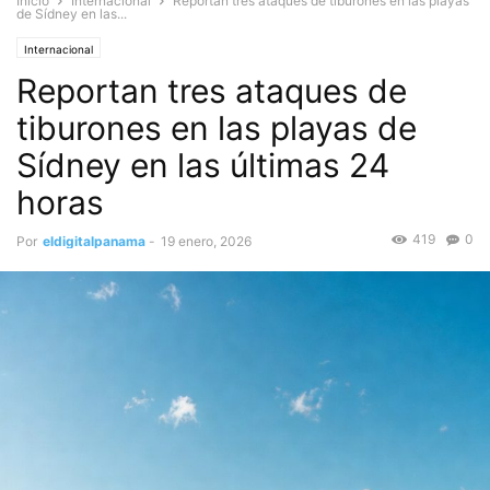
Inicio
Internacional
Reportan tres ataques de tiburones en las playas
de Sídney en las...
Internacional
Reportan tres ataques de
tiburones en las playas de
Sídney en las últimas 24
horas
419
0
Por
eldigitalpanama
-
19 enero, 2026