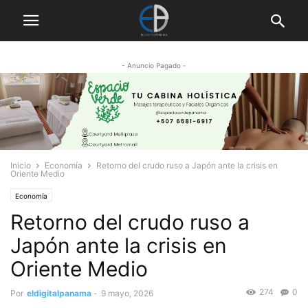
- Anuncio Pagado -
Inicio
Economía
Retorno del crudo ruso a Japón ante la crisis en
Oriente Medio
Economía
Retorno del crudo ruso a
Japón ante la crisis en
Oriente Medio
274
0
Por
eldigitalpanama
-
9 mayo, 2026